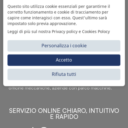
Questo sito utilizza cookie essenziali per garantirne il
corretto funzionamento e cookie di tracciamento per
capire come interagisci con esso. Quest'ultimo sarà
impostato solo previa approvazione.
Leggi di più sul nostra Privacy policy e Cookies Polocy
Personalizza i cookie
Sì Parts S.r.l. è leader nella distribuzione e vendita di
Accetto
accessori per veicoli off-highway. Riconosciuto in tutto
il mondo per l’elevato standard qualitativo dei prodotti a
Rifiuta tutti
catalogo, attraverso la vendita B2B del ricco
assortimento di articoli originali rivolti a ricambisti,
officine meccaniche, aziende con parco macchine.
SERVIZIO ONLINE CHIARO, INTUITIVO
E RAPIDO