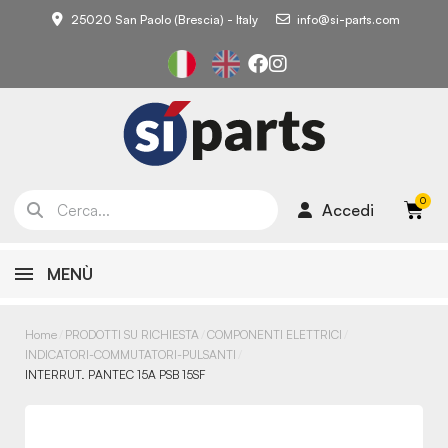
25020 San Paolo (Brescia) - Italy
info@si-parts.com
Accedi
MENÙ
Home
PRODOTTI SU RICHIESTA
COMPONENTI ELETTRICI
INDICATORI-COMMUTATORI-PULSANTI
INTERRUT. PANTEC 15A PSB 15SF