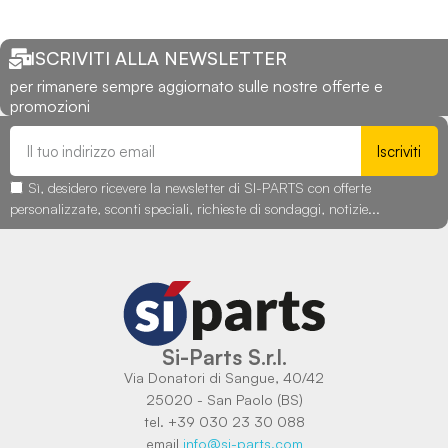
ISCRIVITI ALLA NEWSLETTER
per rimanere sempre aggiornato sulle nostre offerte e
promozioni
Iscriviti
Sì, desidero ricevere la newsletter di SI-PARTS con offerte
personalizzate, sconti speciali, richieste di sondaggi, notizie...
Si-Parts S.r.l.
Via Donatori di Sangue, 40/42
25020 - San Paolo (BS)
tel. +39 030 23 30 088
email
info@si-parts.com