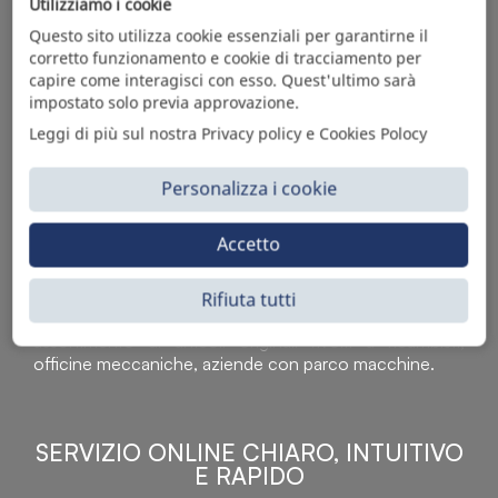
Utilizziamo i cookie
Questo sito utilizza cookie essenziali per garantirne il
corretto funzionamento e cookie di tracciamento per
capire come interagisci con esso. Quest'ultimo sarà
impostato solo previa approvazione.
Leggi di più sul nostra Privacy policy e Cookies Polocy
Personalizza i cookie
Accetto
Sì Parts S.r.l. è leader nella distribuzione e vendita di
accessori per veicoli off-highway. Riconosciuto in tutto
il mondo per l’elevato standard qualitativo dei prodotti a
Rifiuta tutti
catalogo, attraverso la vendita B2B del ricco
assortimento di articoli originali rivolti a ricambisti,
officine meccaniche, aziende con parco macchine.
SERVIZIO ONLINE CHIARO, INTUITIVO
E RAPIDO