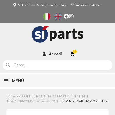
25020 San Paolo (Brescia) - Italy
info@si-parts.com
Accedi
MENÙ
Home
PRODOTTI SU RICHIESTA
COMPONENTI ELETTRICI
INDICATORI-COMMUTATORI-PULSANTI
CONN.RE CAPTUR M12 90°MT.2