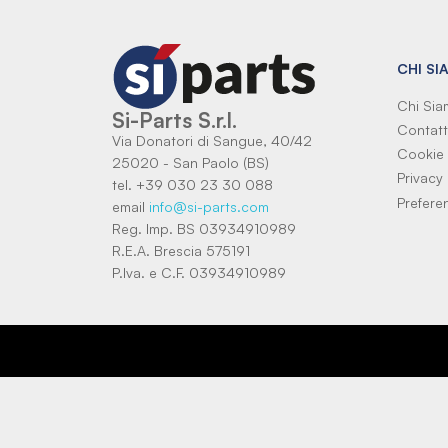
CHI SI
Chi Si
Si-Parts S.r.l.
Contatt
Via Donatori di Sangue, 40/42
Cookie 
25020 - San Paolo (BS)
Privacy 
tel. +39 030 23 30 088
Prefere
email
info@si-parts.com
Reg. Imp. BS 03934910989
R.E.A. Brescia 575191
P.Iva. e C.F. 03934910989