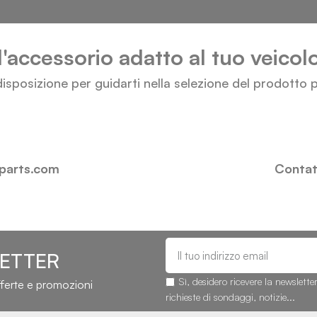
l'accessorio adatto al tuo veico
isposizione per guidarti nella selezione del prodotto p
-parts.com
Contatt
LETTER
Sì, desidero ricevere la newslette
fferte e promozioni
richieste di sondaggi, notizie...