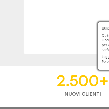
Util
Ques
il c
per 
sarà
Legg
Polo
2.500
+
NUOVI CLIENTI