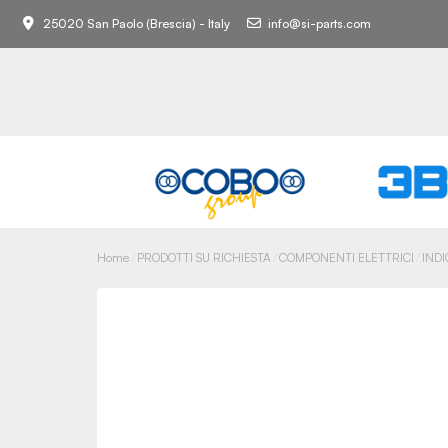
25020 San Paolo (Brescia) - Italy
info@si-parts.com
Home
PRODOTTI SU RICHIESTA
COMPONENTI ELETTRICI
IND