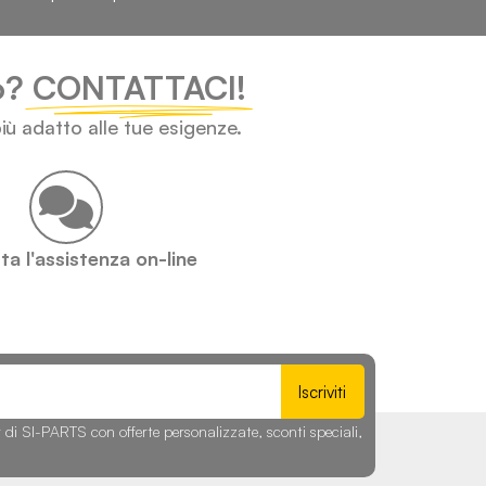
lo?
CONTATTACI!
iù adatto alle tue esigenze.
a l'assistenza on-line
Iscriviti
r di SI-PARTS con offerte personalizzate, sconti speciali,