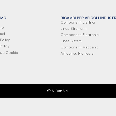
AMO
RICAMBI PER VEICOLI INDUSTR
Componenti Elettrici
amo
Linea Strumenti
aci
Componenti Elettronici
Policy
Linea Sistemi
Policy
Componenti Meccanici
nze Cookie
Articoli su Richiesta
Si-Parts S.r.l.