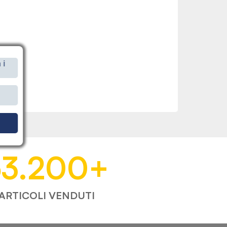
 i
i
53.200
+
ARTICOLI VENDUTI