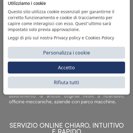
L'AUTOMOTIVE
Utilizziamo i cookie
Questo sito utilizza cookie essenziali per garantirne il
corretto funzionamento e cookie di tracciamento per
capire come interagisci con esso. Quest'ultimo sarà
impostato solo previa approvazione.
Leggi di più sul nostra Privacy policy e Cookies Polocy
Personalizza i cookie
Accetto
Sì Parts S.r.l. è leader nella distribuzione e vendita di
accessori per veicoli off-highway. Riconosciuto in tutto
Rifiuta tutti
il mondo per l’elevato standard qualitativo dei prodotti a
catalogo, attraverso la vendita B2B del ricco
assortimento di articoli originali rivolti a ricambisti,
officine meccaniche, aziende con parco macchine.
SERVIZIO ONLINE CHIARO, INTUITIVO
E RAPIDO