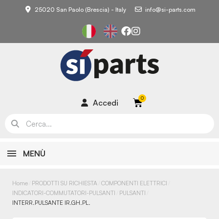
25020 San Paolo (Brescia) - Italy
info@si-parts.com
Accedi
MENÙ
Home
PRODOTTI SU RICHIESTA
COMPONENTI ELETTRICI
INDICATORI-COMMUTATORI-PULSANTI
PULSANTI
INTERR.PULSANTE IR.GH.PL.