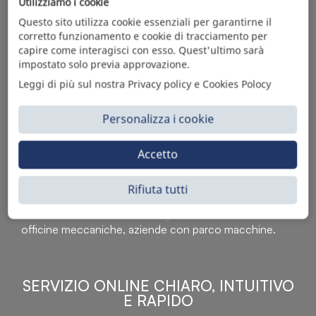
Utilizziamo i cookie
Questo sito utilizza cookie essenziali per garantirne il
corretto funzionamento e cookie di tracciamento per
capire come interagisci con esso. Quest'ultimo sarà
impostato solo previa approvazione.
Leggi di più sul nostra Privacy policy e Cookies Polocy
Personalizza i cookie
Accetto
Sì Parts S.r.l. è leader nella distribuzione e vendita di
accessori per veicoli off-highway. Riconosciuto in tutto
il mondo per l’elevato standard qualitativo dei prodotti a
Rifiuta tutti
catalogo, attraverso la vendita B2B del ricco
assortimento di articoli originali rivolti a ricambisti,
officine meccaniche, aziende con parco macchine.
SERVIZIO ONLINE CHIARO, INTUITIVO
E RAPIDO