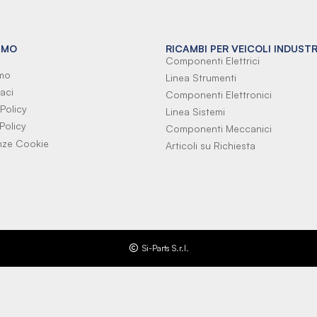
AMO
RICAMBI PER VEICOLI INDUSTR
Componenti Elettrici
amo
Linea Strumenti
aci
Componenti Elettronici
Policy
Linea Sistemi
Policy
Componenti Meccanici
nze Cookie
Articoli su Richiesta
Si-Parts S.r.l.