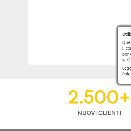
Util
Ques
il c
per 
sarà
Legg
Polo
2.500
+
NUOVI CLIENTI