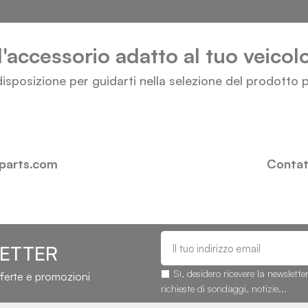
l'accessorio adatto al tuo veico
isposizione per guidarti nella selezione del prodotto p
-parts.com
Contatt
LETTER
Sì, desidero ricevere la newslette
fferte e promozioni
richieste di sondaggi, notizie...