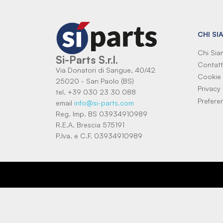
CHI SI
Chi Si
Si-Parts S.r.l.
Contatt
Via Donatori di Sangue, 40/42
Cookie 
25020 - San Paolo (BS)
Privacy 
tel. +39 030 23 30 088
Prefere
email
info@si-parts.com
Reg. Imp. BS 03934910989
R.E.A. Brescia 575191
P.Iva. e C.F. 03934910989