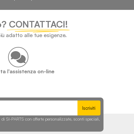
lo?
CONTATTACI!
iù adatto alle tue esigenze.
a l'assistenza on-line
Iscriviti
r di SI-PARTS con offerte personalizzate, sconti speciali,