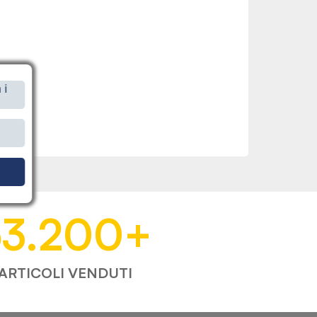
 i
i
53.200
+
ARTICOLI VENDUTI