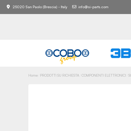
25020 San Paolo (Brescia) - Italy
info@si-parts.com
Home
PRODOTTI SU RICHIESTA
COMPONENTI ELETTRONICI
S