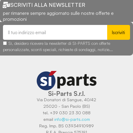
ISCRIVITI ALLA NEWSLETTER
per rimanere sempre aggiornato sulle nostre offerte e
promozioni
Iscriviti
Sì, desidero ricevere la newsletter di SI-PARTS con offerte
personalizzate, sconti speciali, richieste di sondaggi, notizie...
Si-Parts S.r.l.
Via Donatori di Sangue, 40/42
25020 - San Paolo (BS)
tel. +39 030 23 30 088
email
info@si-parts.com
Reg. Imp. BS 03934910989
R.E.A. Brescia 575191