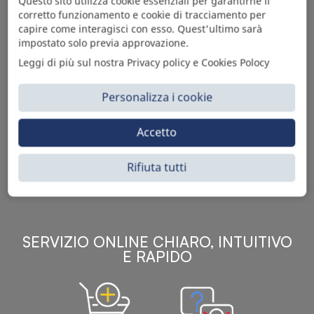
Questo sito utilizza cookie essenziali per garantirne il
corretto funzionamento e cookie di tracciamento per
capire come interagisci con esso. Quest'ultimo sarà
impostato solo previa approvazione.
Leggi di più sul nostra Privacy policy e Cookies Polocy
Personalizza i cookie
Sì Parts S.r.l. è leader nella distribuzione e vendita di
accessori per veicoli off-highway. Riconosciuto in tutto
Accetto
il mondo per l’elevato standard qualitativo dei prodotti a
catalogo, attraverso la vendita B2B del ricco
Rifiuta tutti
assortimento di articoli originali rivolti a ricambisti,
officine meccaniche, aziende con parco macchine.
SERVIZIO ONLINE CHIARO, INTUITIVO
E RAPIDO