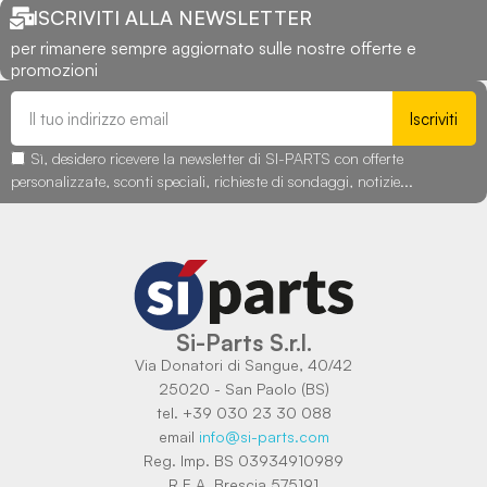
ISCRIVITI ALLA NEWSLETTER
per rimanere sempre aggiornato sulle nostre offerte e
promozioni
Iscriviti
Sì, desidero ricevere la newsletter di SI-PARTS con offerte
personalizzate, sconti speciali, richieste di sondaggi, notizie...
Si-Parts S.r.l.
Via Donatori di Sangue, 40/42
25020 - San Paolo (BS)
tel. +39 030 23 30 088
email
info@si-parts.com
Reg. Imp. BS 03934910989
R.E.A. Brescia 575191