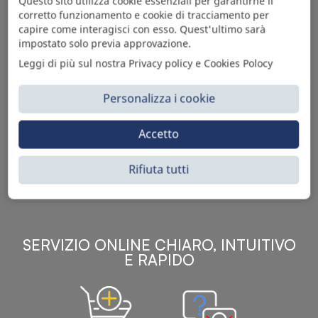
Questo sito utilizza cookie essenziali per garantirne il
corretto funzionamento e cookie di tracciamento per
capire come interagisci con esso. Quest'ultimo sarà
impostato solo previa approvazione.
Leggi di più sul nostra Privacy policy e Cookies Polocy
Personalizza i cookie
Sì Parts S.r.l. è leader nella distribuzione e vendita di
accessori per veicoli off-highway. Riconosciuto in tutto
Accetto
il mondo per l’elevato standard qualitativo dei prodotti a
catalogo, attraverso la vendita B2B del ricco
Rifiuta tutti
assortimento di articoli originali rivolti a ricambisti,
officine meccaniche, aziende con parco macchine.
SERVIZIO ONLINE CHIARO, INTUITIVO
E RAPIDO